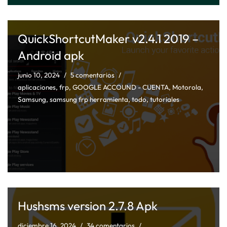
QuickShortcutMaker v2.4.1 2019 –
Android apk
junio 10, 2024
5 comentarios
aplicaciones
,
frp
,
GOOGLE ACCOUND - CUENTA
,
Motorola
,
Samsung
,
samsung frp herramienta
,
todo
,
tutoriales
Hushsms version 2.7.8 Apk
diciembre 16, 2024
34 comentarios