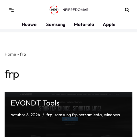
NEIFREDOMAR
Saltar
al
Huawei
Samsung
Motorola
Apple
contenido
Home
»
frp
frp
EVONDT Tools
octubre 8, 2024
frp
,
samsung frp herramienta
,
windows