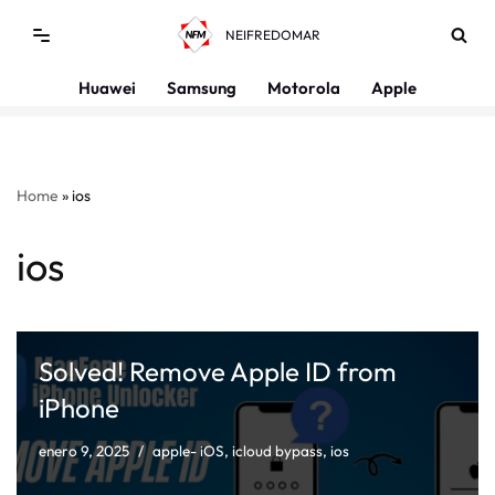
NEIFREDOMAR
Saltar
al
Huawei
Samsung
Motorola
Apple
contenido
Home
»
ios
ios
Solved! Remove Apple ID from
iPhone
enero 9, 2025
apple- iOS
,
icloud bypass
,
ios