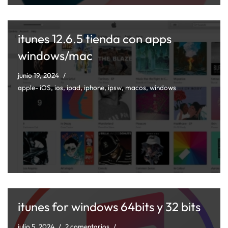
itunes 12.6.5 tienda con apps
windows/mac
junio 19, 2024
apple- iOS
,
ios
,
ipad
,
iphone
,
ipsw
,
macos
,
windows
itunes for windows 64bits y 32 bits
julio 5, 2024
2 comentarios