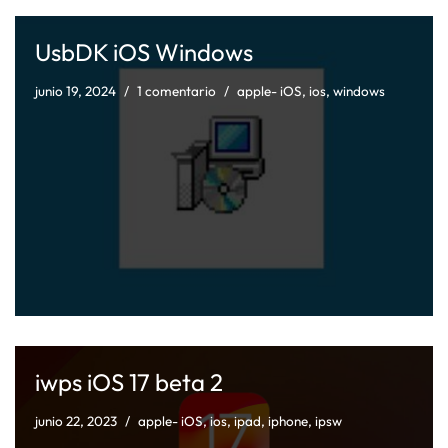
UsbDK iOS Windows
junio 19, 2024
1 comentario
apple- iOS
,
ios
,
windows
iwps iOS 17 beta 2
junio 22, 2023
apple- iOS
,
ios
,
ipad
,
iphone
,
ipsw